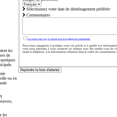
Sélectionnez votre date de déménagement préférée:
Commentaires
En cochant cette case, je confirme avoir lu la politique de confidentialité.
Nous nous engageons à protéger votre vie privée et à garder vos informations
vous nous autorisez à vous contacter en relation avec des rendez-vous de vis
tent les
email et téléphone. Les informations obtenues dans le cadre du consentement au
ers de
à quelques
icipale.
Rejoindre la liste d'attente
omie
ville ou en
rande
PI
Beavers,
e les