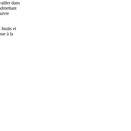
vailler dans
 admettant
suivre
Inuits et
bue à la