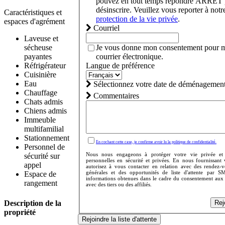
pouvez en tout temps répondre ARRÊT 
désinscrire. Veuillez vous reporter à not
Caractéristiques et
protection de la vie privée
.
espaces d'agrément
Courriel
Laveuse et
Je vous donne mon consentement pour m
sécheuse
courrier électronique.
payantes
Langue de préférence
Réfrigérateur
Cuisinière
Eau
Sélectionnez votre date de déménagement
Chauffage
Commentaires
Chats admis
Chiens admis
Immeuble
multifamilial
Stationnement
En cochant cette case, je confirme avoir lu la politique de confidentialité.
Personnel de
Nous nous engageons à protéger votre vie privée et
sécurité sur
personnelles en sécurité et privées. En nous fournissant
appel
autorisez à vous contacter en relation avec des rendez-
générales et des opportunités de liste d'attente par S
Espace de
informations obtenues dans le cadre du consentement aux
rangement
avec des tiers ou des affiliés.
Description de la
Rej
propriété
Rejoindre la liste d'attente