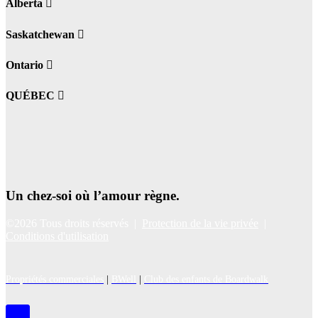
Alberta
Saskatchewan
Ontario
QUÉBEC
Un chez-soi où l’amour règne.
©2026 Tous droits réservés |
Protection de la vie privée
|
Conditions d'utilisation
Propriétés commerciales
|
BWell
|
Club des enfants de Boardwalk