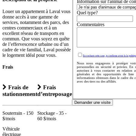
Information sur l'animal de co
Louer un appartement à Laval vous
Quel type?
donne accès à une gamme de
services, notamment des parcs, des
Commentaires
centres commerciaux et à un
excellent réseau de transports en
commun. Que vous soyez en quête
de l’effervescence urbaine ou d’un
cadre de vie familial, Laval possède
le logement idéal pour vous.
En cochant cette case, je confirme avoir lu la politiqu
Nous nous engageons à protéger votr
Frais
personnelles en sécurité et privées. En
autorisez à vous contacter en relation 
générales et des opportunités de liste
informations obtenues dans le cadre du 
avec des tiers ou des affiliés.
Frais de
Frais
stationnement
d’entreposage
Demander une visite
Souterrain - 150
Stockage - 35 -
$/mois
60 $/mois
Véhicule
électrique