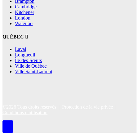
Brampton
Cambridge
Kitchener
London
Waterloo
QUÉBEC
Laval
Longueuil
Île-des-Sœurs
Ville de Québec
Ville Saint-Laurent
©2026 Tous droits réservés |
Protection de la vie privée
|
Conditions d'utilisation