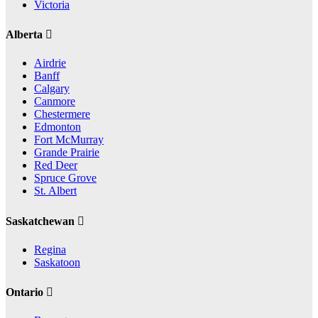
Victoria
Alberta
Airdrie
Banff
Calgary
Canmore
Chestermere
Edmonton
Fort McMurray
Grande Prairie
Red Deer
Spruce Grove
St. Albert
Saskatchewan
Regina
Saskatoon
Ontario