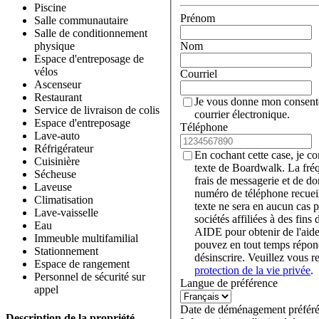
Piscine
Prénom
Salle communautaire
Salle de conditionnement
Nom
physique
Espace d'entreposage de
vélos
Courriel
Ascenseur
Restaurant
Je vous donne mon consent
Service de livraison de colis
courrier électronique.
Espace d'entreposage
Téléphone
Lave-auto
Réfrigérateur
En cochant cette case, je c
Cuisinière
texte de Boardwalk. La fré
Sécheuse
frais de messagerie et de d
Laveuse
numéro de téléphone recueil
Climatisation
texte ne sera en aucun cas p
Lave-vaisselle
sociétés affiliées à des fin
Eau
AIDE pour obtenir de l'aid
Immeuble multifamilial
pouvez en tout temps rép
Stationnement
désinscrire. Veuillez vous r
Espace de rangement
protection de la vie privée
.
Personnel de sécurité sur
Langue de préférence
appel
Date de déménagement préfér
Description de la propriété