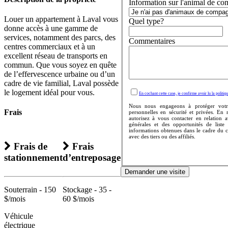
Information sur l'animal de co
Louer un appartement à Laval vous
Quel type?
donne accès à une gamme de
services, notamment des parcs, des
Commentaires
centres commerciaux et à un
excellent réseau de transports en
commun. Que vous soyez en quête
de l’effervescence urbaine ou d’un
cadre de vie familial, Laval possède
le logement idéal pour vous.
En cochant cette case, je confirme avoir lu la politiqu
Nous nous engageons à protéger votr
Frais
personnelles en sécurité et privées. En
autorisez à vous contacter en relation 
générales et des opportunités de liste
informations obtenues dans le cadre du 
avec des tiers ou des affiliés.
Frais de
Frais
stationnement
d’entreposage
Demander une visite
Souterrain - 150
Stockage - 35 -
$/mois
60 $/mois
Véhicule
électrique