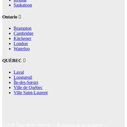
Saskatoon
Ontario
Brampton
Cambridge
Kitchener
London
Waterloo
QUÉBEC
Laval
Longueuil
Île-des-Sœurs
Ville de Québec
Ville Saint-Laurent
©2026 Tous droits réservés |
Protection de la vie privée
|