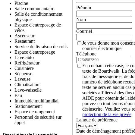
Piscine
Prénom
Salle communautaire
Salle de conditionnement
Nom
physique
Espace d'entreposage de
vélos
Courriel
Ascenseur
Restaurant
Je vous donne mon consent
Service de livraison de colis
courrier électronique.
Espace d'entreposage
Téléphone
Lave-auto
Réfrigérateur
En cochant cette case, je c
Cuisinière
texte de Boardwalk. La fré
Sécheuse
frais de messagerie et de d
Laveuse
numéro de téléphone recueil
Climatisation
texte ne sera en aucun cas p
Lave-vaisselle
sociétés affiliées à des fin
Eau
AIDE pour obtenir de l'aid
Immeuble multifamilial
pouvez en tout temps rép
Stationnement
désinscrire. Veuillez vous r
Espace de rangement
protection de la vie privée
.
Personnel de sécurité sur
Langue de préférence
appel
Date de déménagement préfér
Description de la propriété