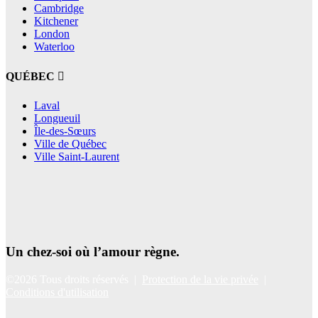
Cambridge
Kitchener
London
Waterloo
QUÉBEC
Laval
Longueuil
Île-des-Sœurs
Ville de Québec
Ville Saint-Laurent
Un chez-soi où l’amour règne.
©2026 Tous droits réservés |
Protection de la vie privée
|
Conditions d'utilisation