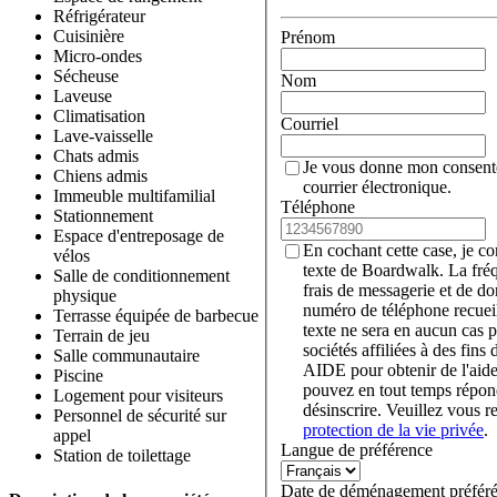
Réfrigérateur
Cuisinière
Prénom
Micro-ondes
Sécheuse
Nom
Laveuse
Climatisation
Courriel
Lave-vaisselle
Chats admis
Je vous donne mon consent
Chiens admis
courrier électronique.
Immeuble multifamilial
Téléphone
Stationnement
Espace d'entreposage de
En cochant cette case, je c
vélos
texte de Boardwalk. La fré
Salle de conditionnement
frais de messagerie et de d
physique
numéro de téléphone recueil
Terrasse équipée de barbecue
texte ne sera en aucun cas p
Terrain de jeu
sociétés affiliées à des fin
Salle communautaire
AIDE pour obtenir de l'aid
Piscine
pouvez en tout temps rép
Logement pour visiteurs
désinscrire. Veuillez vous r
Personnel de sécurité sur
protection de la vie privée
.
appel
Langue de préférence
Station de toilettage
Date de déménagement préfér