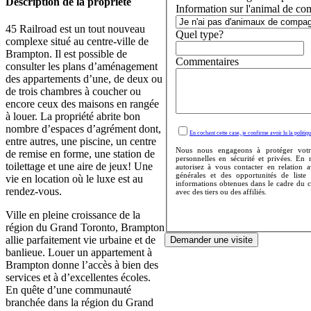
Description de la propriété
Information sur l'animal de co
45 Railroad est un tout nouveau
Quel type?
complexe situé au centre-ville de
Brampton. Il est possible de
Commentaires
consulter les plans d’aménagement
des appartements d’une, de deux ou
de trois chambres à coucher ou
encore ceux des maisons en rangée
à louer. La propriété abrite bon
nombre d’espaces d’agrément dont,
En cochant cette case, je confirme avoir lu la politiqu
entre autres, une piscine, un centre
Nous nous engageons à protéger votr
de remise en forme, une station de
personnelles en sécurité et privées. En
toilettage et une aire de jeux! Une
autorisez à vous contacter en relation 
générales et des opportunités de liste
vie en location où le luxe est au
informations obtenues dans le cadre du 
rendez-vous.
avec des tiers ou des affiliés.
Ville en pleine croissance de la
région du Grand Toronto, Brampton
allie parfaitement vie urbaine et de
Demander une visite
banlieue. Louer un appartement à
Brampton donne l’accès à bien des
services et à d’excellentes écoles.
En quête d’une communauté
branchée dans la région du Grand