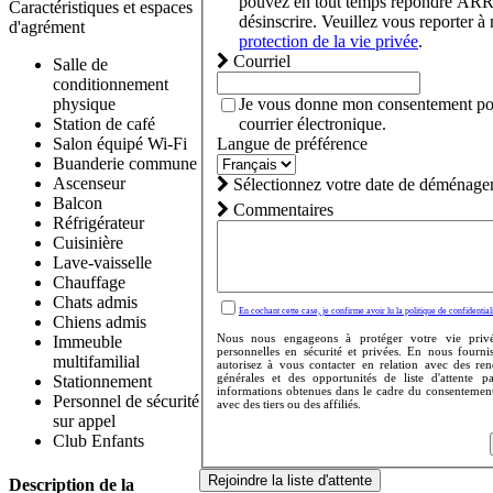
pouvez en tout temps répondre AR
Caractéristiques et espaces
désinscrire. Veuillez vous reporter à
d'agrément
protection de la vie privée
.
Courriel
Salle de
conditionnement
Je vous donne mon consentement pou
physique
courrier électronique.
Station de café
Langue de préférence
Salon équipé Wi-Fi
Buanderie commune
Ascenseur
Sélectionnez votre date de déménage
Balcon
Commentaires
Réfrigérateur
Cuisinière
Lave-vaisselle
Chauffage
Chats admis
En cochant cette case, je confirme avoir lu la politique de confidentiali
Chiens admis
Nous nous engageons à protéger votre vie privé
Immeuble
personnelles en sécurité et privées. En nous fourni
multifamilial
autorisez à vous contacter en relation avec des re
générales et des opportunités de liste d'attente 
Stationnement
informations obtenues dans le cadre du consentemen
Personnel de sécurité
avec des tiers ou des affiliés.
sur appel
Club Enfants
Rejoindre la liste d'attente
Description de la