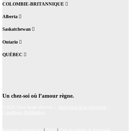
COLOMBIE-BRITANNIQUE
Alberta
Saskatchewan
Ontario
QUÉBEC
Un chez-soi où l’amour règne.
©2026 Tous droits réservés |
Protection de la vie privée
|
Conditions d'utilisation
Propriétés commerciales
|
BWell
|
Club des enfants de Boardwalk