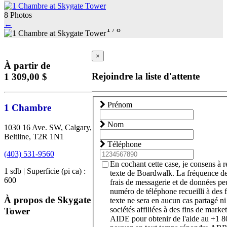
8 Photos
←
1
/
8
×
À partir de
Rejoindre la liste d'attente
1 309,00 $
Prénom
1 Chambre
Nom
1030 16 Ave. SW, Calgary,
Beltline, T2R 1N1
Téléphone
(403) 531-9560
En cochant cette case, je consens à 
1 sdb | Superficie (pi ca) :
texte de Boardwalk. La fréquence d
600
frais de messagerie et de données pe
numéro de téléphone recueilli à des 
À propos de Skygate
texte ne sera en aucun cas partagé ni
sociétés affiliées à des fins de marke
Tower
AIDE pour obtenir de l'aide au +1 