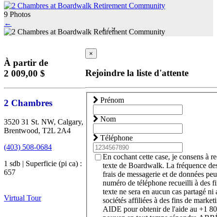
9 Photos
←
1
/
9
×
À partir de
Rejoindre la liste d'attente
2 009,00 $
Prénom
2 Chambres
Nom
3520 31 St. NW, Calgary,
Brentwood, T2L 2A4
Téléphone
(403) 508-0684
En cochant cette case, je consens à r
1 sdb | Superficie (pi ca) :
texte de Boardwalk. La fréquence de
657
frais de messagerie et de données peu
numéro de téléphone recueilli à des 
texte ne sera en aucun cas partagé ni 
Virtual Tour
sociétés affiliées à des fins de marke
AIDE pour obtenir de l'aide au +1 8