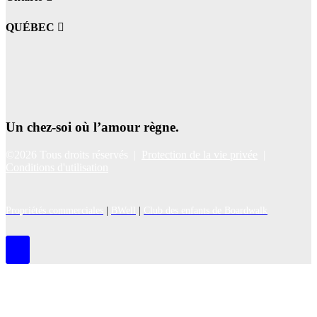
QUÉBEC
Un chez-soi où l’amour règne.
©2026 Tous droits réservés |
Protection de la vie privée
|
Conditions d'utilisation
Propriétés commerciales
|
BWell
|
Club des enfants de Boardwalk