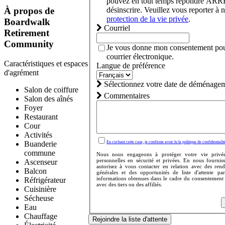
pouvez en tout temps répondre ARR
désinscrire. Veuillez vous reporter à 
À propos de
protection de la vie privée
.
Boardwalk
Courriel
Retirement
Community
Je vous donne mon consentement pou
courrier électronique.
Caractéristiques et espaces
Langue de préférence
d'agrément
Sélectionnez votre date de déménagem
Salon de coiffure
Commentaires
Salon des aînés
Foyer
Restaurant
Cour
Activités
Buanderie
En cochant cette case, je confirme avoir lu la politique de confidentialit
commune
Nous nous engageons à protéger votre vie privée
personnelles en sécurité et privées. En nous fournis
Ascenseur
autorisez à vous contacter en relation avec des ren
Balcon
générales et des opportunités de liste d'attente p
informations obtenues dans le cadre du consentement
Réfrigérateur
avec des tiers ou des affiliés.
Cuisinière
Sécheuse
Eau
Chauffage
Rejoindre la liste d'attente