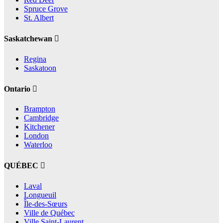
Spruce Grove
St. Albert
Saskatchewan
Regina
Saskatoon
Ontario
Brampton
Cambridge
Kitchener
London
Waterloo
QUÉBEC
Laval
Longueuil
Île-des-Sœurs
Ville de Québec
Ville Saint-Laurent