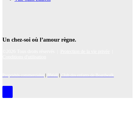
Un chez-soi où l’amour règne.
©2026 Tous droits réservés |
Protection de la vie privée
|
Conditions d'utilisation
Propriétés commerciales
|
BWell
|
Club des enfants de Boardwalk