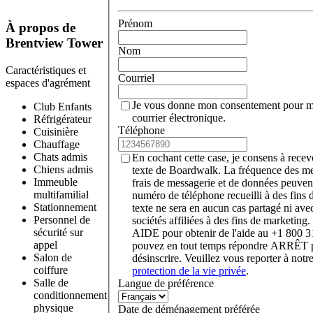
Prénom
À propos de
Brentview Tower
Nom
Caractéristiques et
Courriel
espaces d'agrément
Je vous donne mon consentement pour me
Club Enfants
courrier électronique.
Réfrigérateur
Téléphone
Cuisinière
Chauffage
Chats admis
En cochant cette case, je consens à rece
Chiens admis
texte de Boardwalk. La fréquence des me
Immeuble
frais de messagerie et de données peuvent
multifamilial
numéro de téléphone recueilli à des fins
Stationnement
texte ne sera en aucun cas partagé ni avec
Personnel de
sociétés affiliées à des fins de marketing
sécurité sur
AIDE pour obtenir de l'aide au +1 800 
appel
pouvez en tout temps répondre ARRÊT 
Salon de
désinscrire. Veuillez vous reporter à notr
coiffure
protection de la vie privée
.
Salle de
Langue de préférence
conditionnement
physique
Date de déménagement préférée