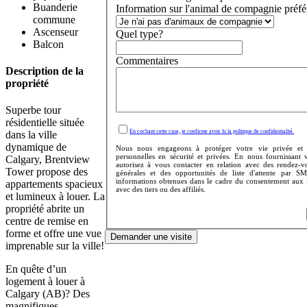
Buanderie
Information sur l'animal de compagnie préfé
commune
Ascenseur
Quel type?
Balcon
Commentaires
Description de la
propriété
Superbe tour
résidentielle située
En cochant cette case, je confirme avoir lu la politique de confidentialité.
dans la ville
dynamique de
Nous nous engageons à protéger votre vie privée et 
personnelles en sécurité et privées. En nous fournissant
Calgary, Brentview
autorisez à vous contacter en relation avec des rendez-v
Tower propose des
générales et des opportunités de liste d'attente par S
informations obtenues dans le cadre du consentement aux 
appartements spacieux
avec des tiers ou des affiliés.
et lumineux à louer. La
propriété abrite un
centre de remise en
forme et offre une vue
Demander une visite
imprenable sur la ville!
En quête d’un
logement à louer à
Calgary (AB)? Des
magnifiques