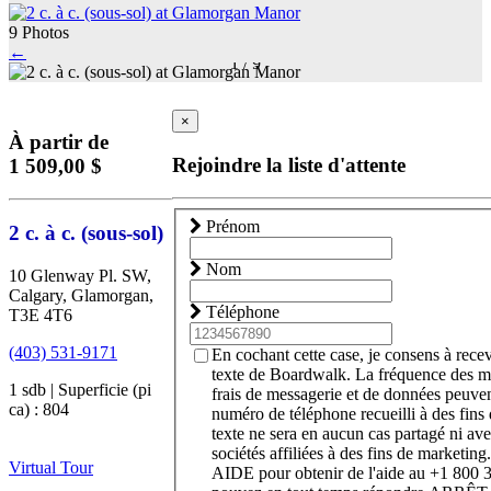
9 Photos
←
1
/
9
×
À partir de
Rejoindre la liste d'attente
1 509,00 $
Prénom
2 c. à c. (sous-sol)
Nom
10 Glenway Pl. SW,
Calgary, Glamorgan,
Téléphone
T3E 4T6
(403) 531-9171
En cochant cette case, je consens à rece
texte de Boardwalk. La fréquence des m
1 sdb | Superficie (pi
frais de messagerie et de données peuven
ca) : 804
numéro de téléphone recueilli à des fin
texte ne sera en aucun cas partagé ni ave
sociétés affiliées à des fins de marketing
Virtual Tour
AIDE pour obtenir de l'aide au +1 800