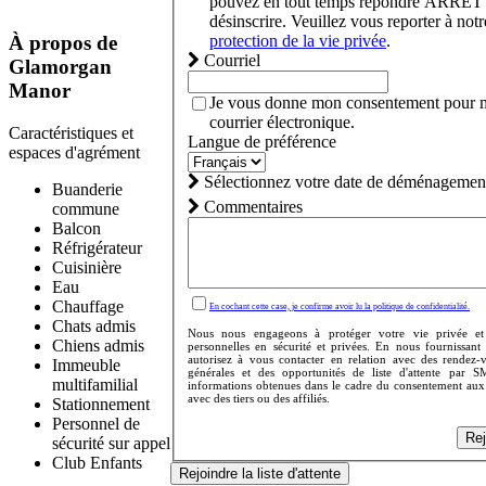
pouvez en tout temps répondre ARRÊT
désinscrire. Veuillez vous reporter à not
protection de la vie privée
.
À propos de
Courriel
Glamorgan
Manor
Je vous donne mon consentement pour m
courrier électronique.
Caractéristiques et
Langue de préférence
espaces d'agrément
Sélectionnez votre date de déménagement
Buanderie
Commentaires
commune
Balcon
Réfrigérateur
Cuisinière
Eau
Chauffage
En cochant cette case, je confirme avoir lu la politique de confidentialité.
Chats admis
Nous nous engageons à protéger votre vie privée et
Chiens admis
personnelles en sécurité et privées. En nous fournissan
autorisez à vous contacter en relation avec des rendez-
Immeuble
générales et des opportunités de liste d'attente par 
multifamilial
informations obtenues dans le cadre du consentement aux
avec des tiers ou des affiliés.
Stationnement
Personnel de
Rej
sécurité sur appel
Club Enfants
Rejoindre la liste d'attente