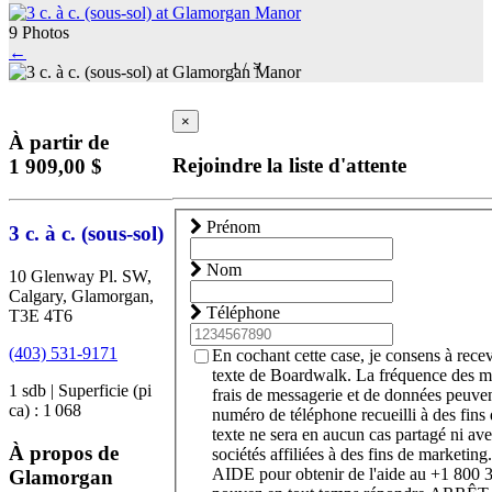
9 Photos
←
1
/
9
×
À partir de
Rejoindre la liste d'attente
1 909,00 $
Prénom
3 c. à c. (sous-sol)
Nom
10 Glenway Pl. SW,
Calgary, Glamorgan,
Téléphone
T3E 4T6
(403) 531-9171
En cochant cette case, je consens à rece
texte de Boardwalk. La fréquence des m
1 sdb | Superficie (pi
frais de messagerie et de données peuven
ca) : 1 068
numéro de téléphone recueilli à des fin
texte ne sera en aucun cas partagé ni ave
À propos de
sociétés affiliées à des fins de marketing
AIDE pour obtenir de l'aide au +1 800
Glamorgan