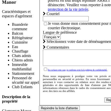
pouvez en tout temps répondre ARRÊT
Manor
désinscrire. Veuillez vous reporter à not
protection de la vie privée
.
Caractéristiques et
Courriel
espaces d'agrément
Je vous donne mon consentement pour m
Buanderie
courrier électronique.
commune
Langue de préférence
Balcon
Réfrigérateur
Sélectionnez votre date de déménagement
Cuisinière
Eau
Commentaires
Chauffage
Chats admis
Chiens admis
Immeuble
multifamilial
En cochant cette case, je confirme avoir lu la politique de confidentialité.
Stationnement
Nous nous engageons à protéger votre vie privée et
Personnel de
personnelles en sécurité et privées. En nous fournissan
sécurité sur appel
autorisez à vous contacter en relation avec des rendez-
générales et des opportunités de liste d'attente par 
Club Enfants
informations obtenues dans le cadre du consentement aux
avec des tiers ou des affiliés.
Description de la
Rej
propriété
Rejoindre la liste d'attente
Glamorgan Manor