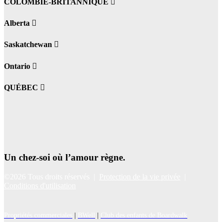
COLOMBIE-BRITANNIQUE
Alberta
Saskatchewan
Ontario
QUÉBEC
Un chez-soi où l’amour règne.
©2026 Tous droits réservés |
Protection de la vie privée
|
Conditions d'utilisation
Propriétés commerciales
|
BWell
|
Club des enfants de Boardwalk