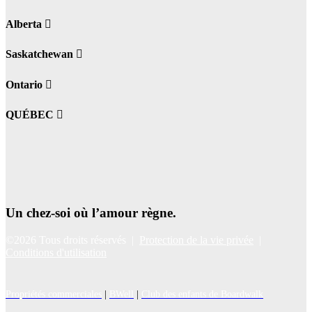
Alberta
Saskatchewan
Ontario
QUÉBEC
Un chez-soi où l’amour règne.
©2026 Tous droits réservés |
Protection de la vie privée
|
Conditions d'utilisation
Propriétés commerciales
|
BWell
|
Club des enfants de Boardwalk