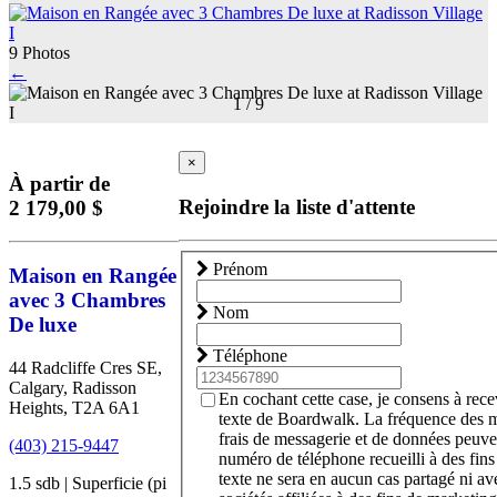
9 Photos
←
1
/
9
×
À partir de
Rejoindre la liste d'attente
2 179,00 $
Prénom
Maison en Rangée
avec 3 Chambres
Nom
De luxe
Téléphone
44 Radcliffe Cres SE,
Calgary, Radisson
En cochant cette case, je consens à rec
Heights, T2A 6A1
texte de Boardwalk. La fréquence des 
frais de messagerie et de données peuve
(403) 215-9447
numéro de téléphone recueilli à des fin
texte ne sera en aucun cas partagé ni ave
1.5 sdb | Superficie (pi