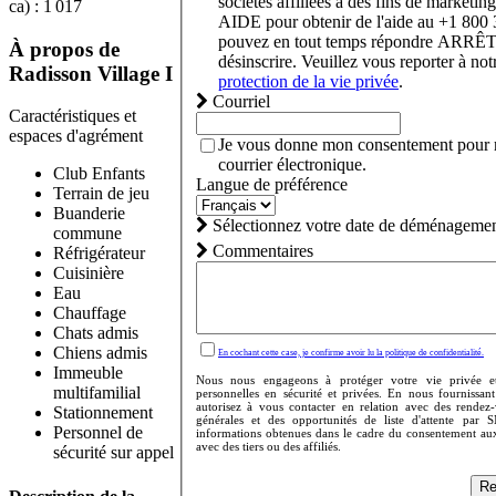
sociétés affiliées à des fins de marketin
ca) : 1 017
AIDE pour obtenir de l'aide au +1 800
pouvez en tout temps répondre ARRÊT
À propos de
désinscrire. Veuillez vous reporter à no
Radisson Village I
protection de la vie privée
.
Courriel
Caractéristiques et
espaces d'agrément
Je vous donne mon consentement pour 
courrier électronique.
Club Enfants
Langue de préférence
Terrain de jeu
Buanderie
Sélectionnez votre date de déménagemen
commune
Commentaires
Réfrigérateur
Cuisinière
Eau
Chauffage
Chats admis
Chiens admis
En cochant cette case, je confirme avoir lu la politique de confidentialité.
Immeuble
Nous nous engageons à protéger votre vie privée e
multifamilial
personnelles en sécurité et privées. En nous fournissan
autorisez à vous contacter en relation avec des rendez
Stationnement
générales et des opportunités de liste d'attente par 
Personnel de
informations obtenues dans le cadre du consentement au
avec des tiers ou des affiliés.
sécurité sur appel
Re