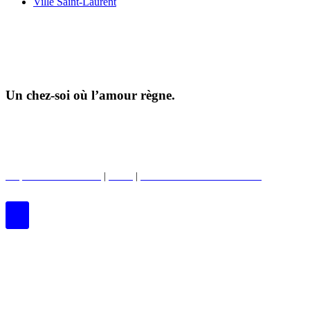
Ville Saint-Laurent
Un chez-soi où l’amour règne.
©2026 Tous droits réservés |
Protection de la vie privée
|
Conditions d'utilisation
Propriétés commerciales
|
BWell
|
Club des enfants de Boardwalk