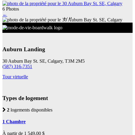
6 Photos
←
1
/
6
Auburn Landing
30 Auburn Bay St. SE, Calgary, T3M 2M5
(587) 316-7351
Tour virtuelle
Types de logement
2
logements disponibles
1 Chambre
À partir de 1 549,00 $