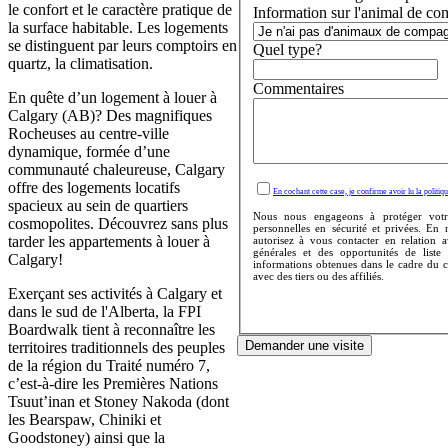
le confort et le caractère pratique de
Information sur l'animal de co
la surface habitable. Les logements
se distinguent par leurs comptoirs en
Quel type?
quartz, la climatisation.
Commentaires
En quête d’un logement à louer à
Calgary (AB)? Des magnifiques
Rocheuses au centre-ville
dynamique, formée d’une
communauté chaleureuse, Calgary
offre des logements locatifs
En cochant cette case, je confirme avoir lu la politiqu
spacieux au sein de quartiers
Nous nous engageons à protéger votr
cosmopolites. Découvrez sans plus
personnelles en sécurité et privées. En
tarder les appartements à louer à
autorisez à vous contacter en relation 
générales et des opportunités de liste
Calgary!
informations obtenues dans le cadre du 
avec des tiers ou des affiliés.
Exerçant ses activités à Calgary et
dans le sud de l'Alberta, la FPI
Boardwalk tient à reconnaître les
Demander une visite
territoires traditionnels des peuples
de la région du Traité numéro 7,
c’est-à-dire les Premières Nations
Tsuut’inan et Stoney Nakoda (dont
les Bearspaw, Chiniki et
Goodstoney) ainsi que la