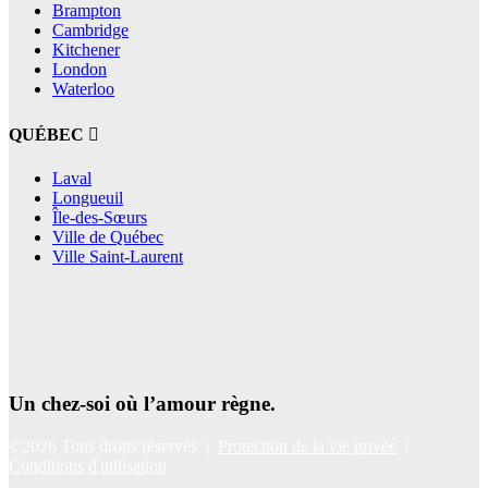
Brampton
Cambridge
Kitchener
London
Waterloo
QUÉBEC
Laval
Longueuil
Île-des-Sœurs
Ville de Québec
Ville Saint-Laurent
Un chez-soi où l’amour règne.
©2026 Tous droits réservés |
Protection de la vie privée
|
Conditions d'utilisation