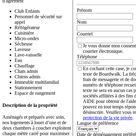
d'agrément
Prénom
Club Enfants
Personnel de sécurité sur
Nom
appel
Réfrigérateur
Cuisinière
Courriel
Micro-ondes
Sécheuse
Je vous donne mon consent
Laveuse
courrier électronique.
Lave-vaisselle
Téléphone
Eau
Chauffage
En cochant cette case, je c
Chats admis
texte de Boardwalk. La fré
Chiens admis
frais de messagerie et de d
Immeuble multifamilial
numéro de téléphone recueil
Stationnement
texte ne sera en aucun cas p
Espace de rangement
sociétés affiliées à des fin
AIDE pour obtenir de l'aid
Description de la propriété
pouvez en tout temps rép
désinscrire. Veuillez vous r
Aménagés et préparés avec soin,
protection de la vie privée
.
nos logements à louer d’une et de
Langue de préférence
deux chambres à coucher exploitent
chaque mètre carré pour maximiser
Date de déménagement préfér