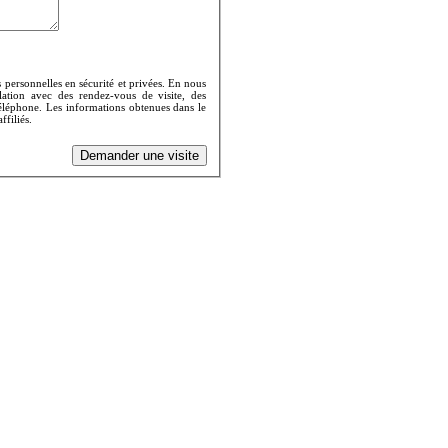
personnelles en sécurité et privées. En nous
lation avec des rendez-vous de visite, des
téléphone. Les informations obtenues dans le
filiés.
Demander une visite