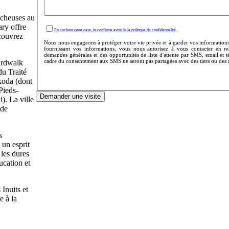
ocheuses au
ry offre
En cochant cette case, je confirme avoir lu la politique de confidentialité.
écouvrez
Nous nous engageons à protéger votre vie privée et à garder vos informations 
fournissant vos informations, vous nous autorisez à vous contacter en re
demandes générales et des opportunités de liste d'attente par SMS, email et 
cadre du consentement aux SMS ne seront pas partagées avec des tiers ou des af
oardwalk
du Traité
koda (dont
Pieds-
Demander une visite
). La ville
 de
s
 un esprit
 les dures
ucation et
Inuits et
e à la