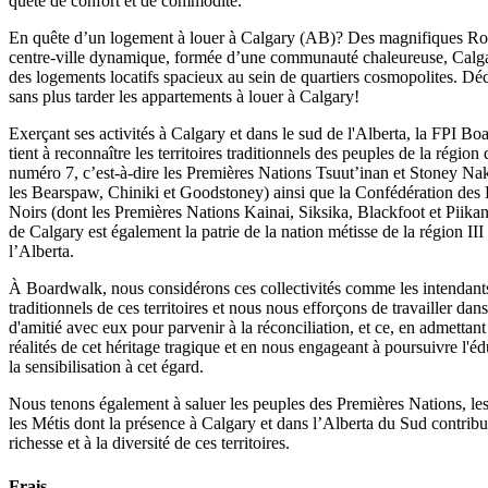
quête de confort et de commodité.
En quête d’un logement à louer à Calgary (AB)? Des magnifiques R
centre-ville dynamique, formée d’une communauté chaleureuse, Calga
des logements locatifs spacieux au sein de quartiers cosmopolites. D
sans plus tarder les appartements à louer à Calgary!
Exerçant ses activités à Calgary et dans le sud de l'Alberta, la FPI B
tient à reconnaître les territoires traditionnels des peuples de la région 
numéro 7, c’est-à-dire les Premières Nations Tsuut’inan et Stoney Na
les Bearspaw, Chiniki et Goodstoney) ainsi que la Confédération des 
Noirs (dont les Premières Nations Kainai, Siksika, Blackfoot et Piikani
de Calgary est également la patrie de la nation métisse de la région III
l’Alberta.
À Boardwalk, nous considérons ces collectivités comme les intendant
traditionnels de ces territoires et nous nous efforçons de travailler dans
d'amitié avec eux pour parvenir à la réconciliation, et ce, en admettant
réalités de cet héritage tragique et en nous engageant à poursuivre l'éd
la sensibilisation à cet égard.
Nous tenons également à saluer les peuples des Premières Nations, les 
les Métis dont la présence à Calgary et dans l’Alberta du Sud contribu
richesse et à la diversité de ces territoires.
Frais