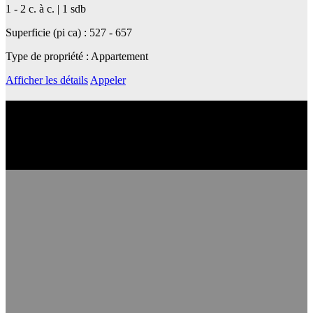
1 - 2 c. à c. | 1 sdb
Superficie (pi ca) : 527 - 657
Type de propriété : Appartement
Afficher les détails
Appeler
En apprendre plus sur son quartier
Découvrez le quartier et ses services de transport en commun, ses
écoles, ses magasins et cafés et bien plus encore.