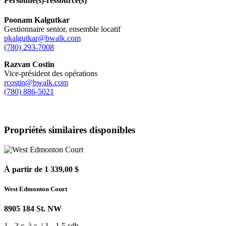
Personne(s)-ressource(s)
Poonam Kalgutkar
Gestionnaire senior, ensemble locatif
pkalgutkar@bwalk.com
(780) 293-7008
Razvan Costin
Vice-président des opérations
rcostin@bwalk.com
(780) 886-5021
Propriétés similaires disponibles
À partir de 1 339,00 $
West Edmonton Court
8905 184 St. NW
1 - 3 c. à c. | 1 - 1.5 sdb