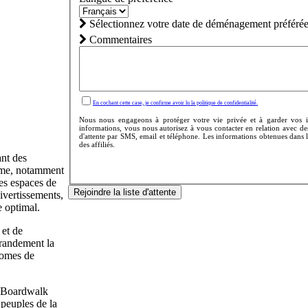
Sélectionnez votre date de déménagement préférée
Commentaires
En cochant cette case, je confirme avoir lu la politique de confidentialité.
Nous nous engageons à protéger votre vie privée et à garder vos in
informations, vous nous autorisez à vous contacter en relation avec de
d'attente par SMS, email et téléphone. Les informations obtenues dans
des affiliés.
nt des
mme, notamment
es espaces de
Rejoindre la liste d'attente
ivertissements,
e optimal.
 et de
grandement la
nomes de
I Boardwalk
s peuples de la