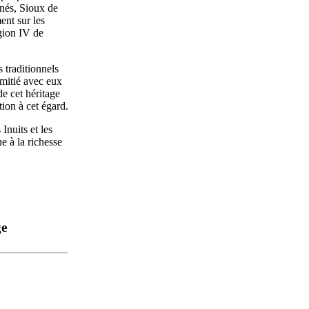
énés, Sioux de
ent sur les
égion IV de
 traditionnels
amitié avec eux
de cet héritage
tion à cet égard.
Inuits et les
e à la richesse
ge