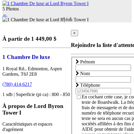
5 Photos
←
1
/
5
×
À partir de 1 449,00 $
Rejoindre la liste d'attent
1 Chambre De luxe
Prénom
1 Royal Rd., Edmonton, Aspen
Nom
Gardens, T6J 2E8
(780) 414-6217
Téléphone
1 sdb | Superficie (pi ca) : 800 - 850
En cochant cette case, je c
texte de Boardwalk. La fré
À propos de Lord Byron
frais de messagerie et de d
Tower I
numéro de téléphone recueil
texte ne sera en aucun cas p
sociétés affiliées à des fin
Caractéristiques et espaces
AIDE pour obtenir de l'aid
d'agrément