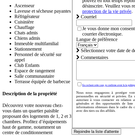
pouvez en tout temps rép
Ascenseur
désinscrire. Veuillez vous r
Laveuse et sécheuse payantes
protection de la vie privée
.
Réfrigérateur
Courriel
Cuisinière
Chauffage
Je vous donne mon consent
Chats admis
courrier électronique.
Chiens admis
Langue de préférence
Immeuble multifamilial
Stationnement
Sélectionnez votre date de 
Personnel de sécurité sur
Commentaires
appel
Club Enfants
Espace de rangement
Salle communautaire
Terrasse équipée de barbecue
En cochant cette case, je confirme avoir lu la politiqu
Nous nous engageons à protéger votr
Description de la propriété
personnelles en sécurité et privées. En
autorisez à vous contacter en relation 
générales et des opportunités de liste
Découvrez votre nouveau chez-
informations obtenues dans le cadre du 
vous dans un quartier paisible
avec des tiers ou des affiliés.
proposant des logements de 1, 2 et 3
chambres. Profitez d’équipements
haut de gamme, notamment un
Rejoindre la liste d'attente
centre de conditionnement