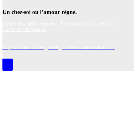
Un chez-soi où l’amour règne.
©2026 Tous droits réservés |
Protection de la vie privée
|
Conditions d'utilisation
Propriétés commerciales
|
BWell
|
Club des enfants de Boardwalk