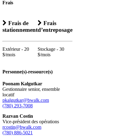
Frais
Frais de
Frais
stationnement
d’entreposage
Extérieur - 20
Stockage - 30
$/mois
$/mois
Personne(s)-ressource(s)
Poonam Kalgutkar
Gestionnaire senior, ensemble
locatif
pkalgutkar@bwalk.com
(780) 293-7008
Razvan Costin
Vice-président des opérations
rcostin@bwalk.com
(780) 886-5021