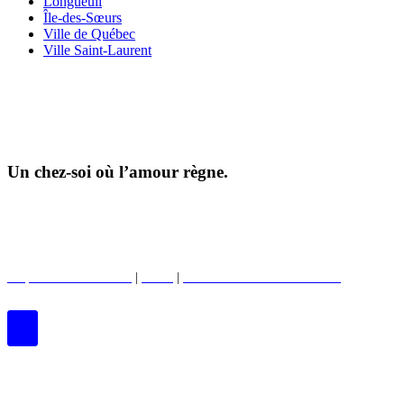
Longueuil
Île-des-Sœurs
Ville de Québec
Ville Saint-Laurent
Un chez-soi où l’amour règne.
©2026 Tous droits réservés |
Protection de la vie privée
|
Conditions d'utilisation
Propriétés commerciales
|
BWell
|
Club des enfants de Boardwalk