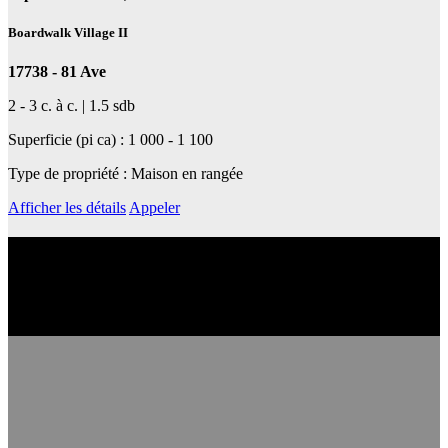
Boardwalk Village II
17738 - 81 Ave
2 - 3 c. à c. | 1.5 sdb
Superficie (pi ca) : 1 000 - 1 100
Type de propriété : Maison en rangée
Afficher les détails
Appeler
En apprendre plus sur son quartier
Découvrez le quartier et ses services de transport en commun, ses
écoles, ses magasins et cafés et bien plus encore.