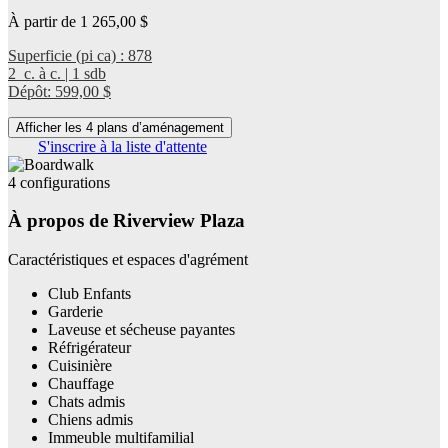
À partir de 1 265,00 $
Superficie (pi ca) : 878
2 c. à c. | 1 sdb
Dépôt: 599,00 $
Afficher les 4 plans d’aménagement
S'inscrire à la liste d'attente
4 configurations
À propos de Riverview Plaza
Caractéristiques et espaces d'agrément
Club Enfants
Garderie
Laveuse et sécheuse payantes
Réfrigérateur
Cuisinière
Chauffage
Chats admis
Chiens admis
Immeuble multifamilial