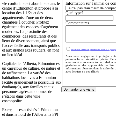
Information sur l'animal de co
vie confortable et abordable dans le
centre d’Edmonton et propose à la
location des 1 1/2s et des
Quel type?
appartements d’une ou de deux
chambres à coucher. Profitez
Commentaires
également des espaces d’agrément
modernes. La proximité des
commerces, des restaurants et des
lieux de divertissement, ainsi que
l’accès facile aux transports publics
et aux grands axes routiers, en font
En cochant cette case, je confirme avoir lu la politiqu
un lieu idéal.
Nous nous engageons à protéger votr
personnelles en sécurité et privées. En
autorisez à vous contacter en relation 
Capitale de l’Alberta, Edmonton est
générales et des opportunités de liste
un carrefour de culture, de nature et
informations obtenues dans le cadre du 
avec des tiers ou des affiliés.
de raffinement. La variété des
habitations locatives à Edmonton
facilite grandement la possibilité aux
étudiant(e)s, aux familles et aux
Demander une visite
personnes âgées autonomes de
s’établir dans cette ville
cosmopolite.
Exerçant ses activités à Edmonton
et dans le nord de l’Alberta, la FPI