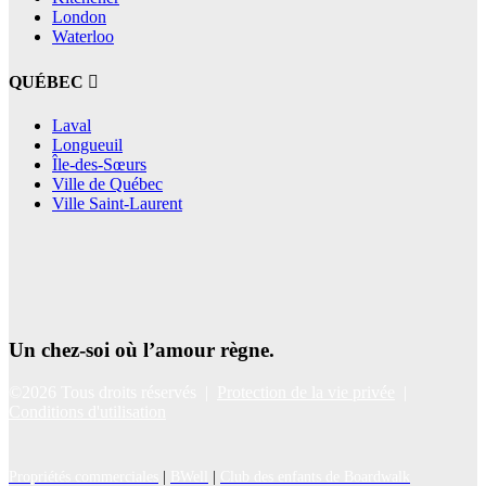
London
Waterloo
QUÉBEC
Laval
Longueuil
Île-des-Sœurs
Ville de Québec
Ville Saint-Laurent
Un chez-soi où l’amour règne.
©2026 Tous droits réservés |
Protection de la vie privée
|
Conditions d'utilisation
Propriétés commerciales
|
BWell
|
Club des enfants de Boardwalk