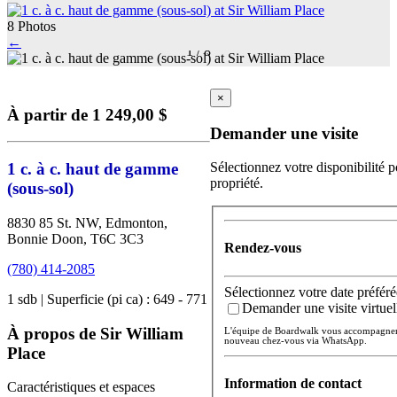
8 Photos
←
1
/
8
×
À partir de 1 249,00 $
Demander une visite
1 c. à c. haut de gamme
Sélectionnez votre disponibilité p
propriété.
(sous-sol)
8830 85 St. NW, Edmonton,
Bonnie Doon, T6C 3C3
Rendez-vous
(780) 414-2085
Sélectionnez votre date préféré
1 sdb | Superficie (pi ca) : 649 - 771
Demander une visite virtuel
À propos de Sir William
L'équipe de Boardwalk vous accompagnera 
nouveau chez-vous via WhatsApp.
Place
Information de contact
Caractéristiques et espaces