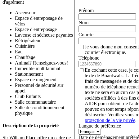
d'agrément
Prénom
Ascenseur
Espace d'entreposage de
Nom
vélos
Espace d'entreposage
Courriel
Laveuse et sécheuse payantes
Réfrigérateur
Cuisinière
Je vous donne mon consent
Eau
courrier électronique.
Chauffage
Téléphone
Animal? Renseignez-vous!
Immeuble multifamilial
En cochant cette case, je c
Stationnement
texte de Boardwalk. La fré
Espace de rangement
frais de messagerie et de d
Personnel de sécurité sur
numéro de téléphone recueil
appel
texte ne sera en aucun cas p
Club Enfants
sociétés affiliées à des fin
Salle communautaire
AIDE pour obtenir de l'aid
Salle de conditionnement
pouvez en tout temps rép
physique
désinscrire. Veuillez vous r
protection de la vie privée
.
Description de la propriété
Langue de préférence
Date de déménagement préfér
Sir William Place offre un cadre de