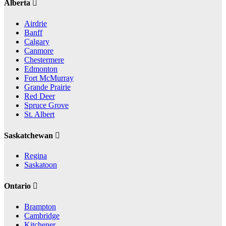
Alberta
Airdrie
Banff
Calgary
Canmore
Chestermere
Edmonton
Fort McMurray
Grande Prairie
Red Deer
Spruce Grove
St. Albert
Saskatchewan
Regina
Saskatoon
Ontario
Brampton
Cambridge
Kitchener