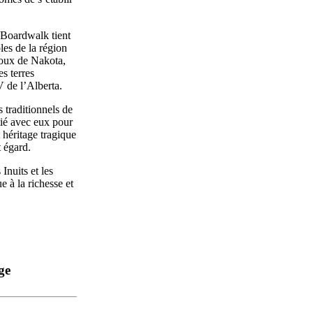
I Boardwalk tient
ples de la région
ioux de Nakota,
es terres
V de l’Alberta.
 traditionnels de
itié avec eux pour
t héritage tragique
t égard.
Inuits et les
 à la richesse et
ge