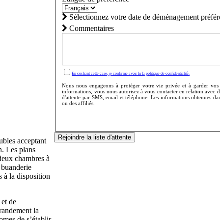
Sélectionnez votre date de déménagement préfér
Commentaires
En cochant cette case, je confirme avoir lu la politique de confidentialité.
Nous nous engageons à protéger votre vie privée et à garder vos i
informations, vous nous autorisez à vous contacter en relation avec d
d'attente par SMS, email et téléphone. Les informations obtenues da
ou des affiliés.
Rejoindre la liste d'attente
ubles acceptant
. Les plans
 deux chambres à
e buanderie
 à la disposition
 et de
grandement la
omes de s’établir