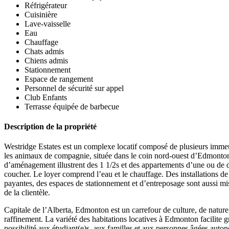
Réfrigérateur
Cuisinière
Lave-vaisselle
Eau
Chauffage
Chats admis
Chiens admis
Stationnement
Espace de rangement
Personnel de sécurité sur appel
Club Enfants
Terrasse équipée de barbecue
Description de la propriété
Westridge Estates est un complexe locatif composé de plusieurs imme
les animaux de compagnie, située dans le coin nord-ouest d’Edmonton
d’aménagement illustrent des 1 1/2s et des appartements d’une ou de
coucher. Le loyer comprend l’eau et le chauffage. Des installations d
payantes, des espaces de stationnement et d’entreposage sont aussi mis
de la clientèle.
Capitale de l’Alberta, Edmonton est un carrefour de culture, de nature
raffinement. La variété des habitations locatives à Edmonton facilite 
possibilité aux étudiant(e)s, aux familles et aux personnes âgées auton