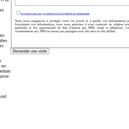
nes
En cochant cette case, je confirme avoir lu la politique de confidentialité.
Nous nous engageons à protéger votre vie privée et à garder vos informations pe
fournissant vos informations, vous nous autorisez à vous contacter en relation a
générales et des opportunités de liste d'attente par SMS, email et téléphone. 
consentement aux SMS ne seront pas partagées avec des tiers ou des affiliés.
les
abes
des
Demander une visite
s
s un
ettant
suivre
s
Nord