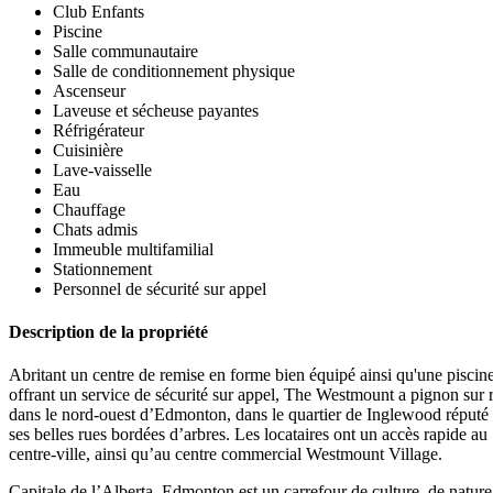
Club Enfants
Piscine
Salle communautaire
Salle de conditionnement physique
Ascenseur
Laveuse et sécheuse payantes
Réfrigérateur
Cuisinière
Lave-vaisselle
Eau
Chauffage
Chats admis
Immeuble multifamilial
Stationnement
Personnel de sécurité sur appel
Description de la propriété
Abritant un centre de remise en forme bien équipé ainsi qu'une piscine
offrant un service de sécurité sur appel, The Westmount a pignon sur 
dans le nord-ouest d’Edmonton, dans le quartier de Inglewood réputé
ses belles rues bordées d’arbres. Les locataires ont un accès rapide au
centre-ville, ainsi qu’au centre commercial Westmount Village.
Capitale de l’Alberta, Edmonton est un carrefour de culture, de nature