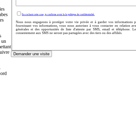
les
abes
En cochant cette case, je confirme avoir lu la politique de confidentialité.
des
Nous nous engageons à protéger votre vie privée et à garder vos informations pe
fournissant vos informations, vous nous autorisez à vous contacter en relation a
générales et des opportunités de liste d'attente par SMS, email et téléphone. 
consentement aux SMS ne seront pas partagées avec des tiers ou des affiliés.
s
s un
ettant
suivre
Demander une visite
s
Nord