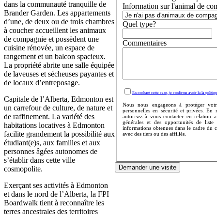
dans la communauté tranquille de
Information sur l'animal de co
Brander Garden. Les appartements
d’une, de deux ou de trois chambres
Quel type?
à coucher accueillent les animaux
de compagnie et possèdent une
Commentaires
cuisine rénovée, un espace de
rangement et un balcon spacieux.
La propriété abrite une salle équipée
de laveuses et sécheuses payantes et
de locaux d’entreposage.
En cochant cette case, je confirme avoir lu la politiqu
Capitale de l’Alberta, Edmonton est
Nous nous engageons à protéger votr
un carrefour de culture, de nature et
personnelles en sécurité et privées. En
de raffinement. La variété des
autorisez à vous contacter en relation 
générales et des opportunités de liste
habitations locatives à Edmonton
informations obtenues dans le cadre du 
facilite grandement la possibilité aux
avec des tiers ou des affiliés.
étudiant(e)s, aux familles et aux
personnes âgées autonomes de
s’établir dans cette ville
Demander une visite
cosmopolite.
Exerçant ses activités à Edmonton
et dans le nord de l’Alberta, la FPI
Boardwalk tient à reconnaître les
terres ancestrales des territoires