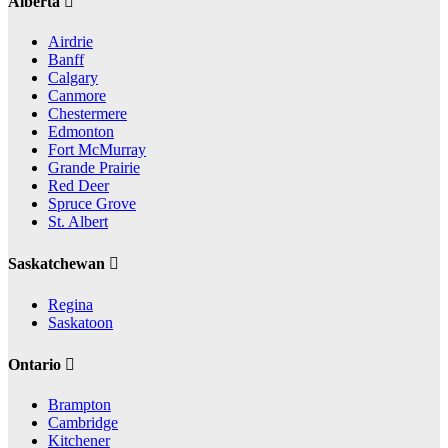
Alberta
Airdrie
Banff
Calgary
Canmore
Chestermere
Edmonton
Fort McMurray
Grande Prairie
Red Deer
Spruce Grove
St. Albert
Saskatchewan
Regina
Saskatoon
Ontario
Brampton
Cambridge
Kitchener