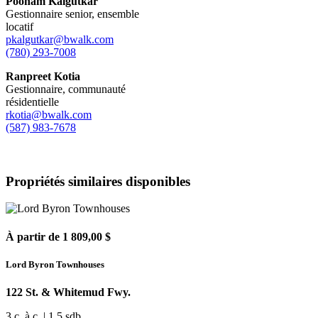
Poonam Kalgutkar
Gestionnaire senior, ensemble
locatif
pkalgutkar@bwalk.com
(780) 293-7008
Ranpreet Kotia
Gestionnaire, communauté
résidentielle
rkotia@bwalk.com
(587) 983-7678
Propriétés similaires disponibles
À partir de 1 809,00 $
Lord Byron Townhouses
122 St. & Whitemud Fwy.
3 c. à c. | 1.5 sdb