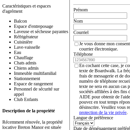
Caractéristiques et espaces
Prénom
d'agrément
Balcon
Nom
Espace d'entreposage
Laveuse et sécheuse payantes
Courriel
Réfrigérateur
Cuisinière
Je vous donne mon consent
Lave-vaisselle
courrier électronique.
Eau
Téléphone
Chauffage
Chats admis
En cochant cette case, je c
Chiens admis
texte de Boardwalk. La fré
Immeuble multifamilial
frais de messagerie et de d
Stationnement
numéro de téléphone recueil
Espace de rangement
texte ne sera en aucun cas p
Personnel de sécurité sur
sociétés affiliées à des fin
appel
AIDE pour obtenir de l'aid
Club Enfants
pouvez en tout temps rép
désinscrire. Veuillez vous r
Description de la propriété
protection de la vie privée
.
Langue de préférence
Récemment rénovée, la propriété
locative Breton Manor est située
Date de déménagement préfér