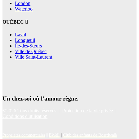
London
Waterloo
QUÉBEC
Laval
Longueuil
Île-des-Sœurs
Ville de Québec
Ville Saint-Laurent
Un chez-soi où l’amour règne.
©2026 Tous droits réservés |
Protection de la vie privée
|
Conditions d'utilisation
Propriétés commerciales
|
BWell
|
Club des enfants de Boardwalk