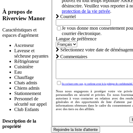
pouvez en tout temps répondre ARR
désinscrire. Veuillez vous reporter à n
protection de la vie privée
.
À propos de
Courriel
Riverview Manor
Je vous donne mon consentement pour
Caractéristiques et
courrier électronique.
espaces d'agrément
Langue de préférence
Ascenseur
Sélectionnez votre date de déménageme
Laveuse et
sécheuse payantes
Commentaires
Réfrigérateur
Cuisinière
Eau
Chauffage
Chats admis
En cochant cette case, je confirme avoir lu la politique de confidentialité.
Chiens admis
Nous nous engageons à protéger votre vie privée
Stationnement
personnelles en sécurité et privées. En nous fournis
Personnel de
autorisez à vous contacter en relation avec des rend
générales et des opportunités de liste d'attente p
sécurité sur appel
informations obtenues dans le cadre du consentement 
Club Enfants
avec des tiers ou des affiliés.
Description de la
propriété
Rejoindre la liste d'attente