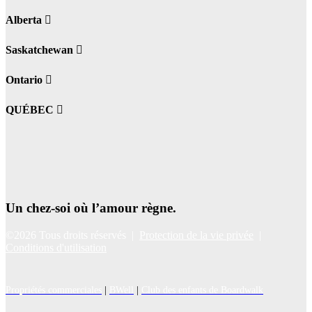
Alberta
Saskatchewan
Ontario
QUÉBEC
Un chez-soi où l’amour règne.
©2026 Tous droits réservés |
Protection de la vie privée
|
Conditions d'utilisation
Propriétés commerciales
|
BWell
|
Club des enfants de Boardwalk