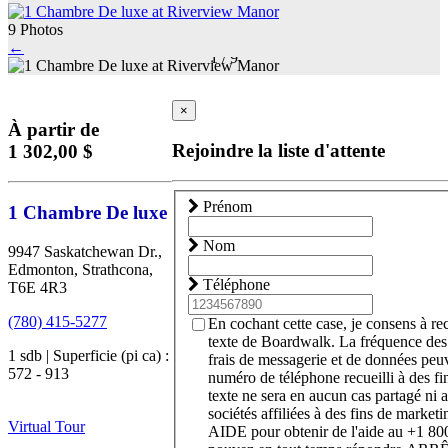
9 Photos
←
1
/
9
×
À partir de
Rejoindre la liste d'attente
1 302,00 $
Prénom
1 Chambre De luxe
Nom
9947 Saskatchewan Dr.,
Edmonton, Strathcona,
Téléphone
T6E 4R3
(780) 415-5277
En cochant cette case, je consens à r
texte de Boardwalk. La fréquence des
1 sdb | Superficie (pi ca) :
frais de messagerie et de données peuv
572 - 913
numéro de téléphone recueilli à des f
texte ne sera en aucun cas partagé ni a
sociétés affiliées à des fins de market
Virtual Tour
AIDE pour obtenir de l'aide au +1 8