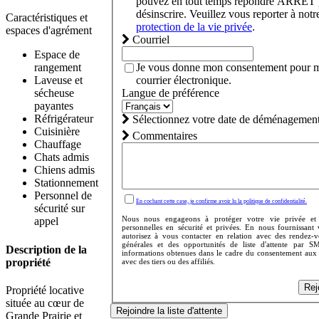
pouvez en tout temps répondre ARRÊT 
désinscrire. Veuillez vous reporter à not
Caractéristiques et
protection de la vie privée
.
espaces d'agrément
Courriel
Espace de
Je vous donne mon consentement pour m
rangement
courrier électronique.
Laveuse et
Langue de préférence
sécheuse
payantes
Réfrigérateur
Sélectionnez votre date de déménagement
Cuisinière
Commentaires
Chauffage
Chats admis
Chiens admis
Stationnement
Personnel de
En cochant cette case, je confirme avoir lu la politique de confidentialité.
sécurité sur
Nous nous engageons à protéger votre vie privée et
appel
personnelles en sécurité et privées. En nous fournissant
autorisez à vous contacter en relation avec des rendez-
générales et des opportunités de liste d'attente par S
Description de la
informations obtenues dans le cadre du consentement aux
propriété
avec des tiers ou des affiliés.
Rej
Propriété locative
située au cœur de
Rejoindre la liste d'attente
Grande Prairie et