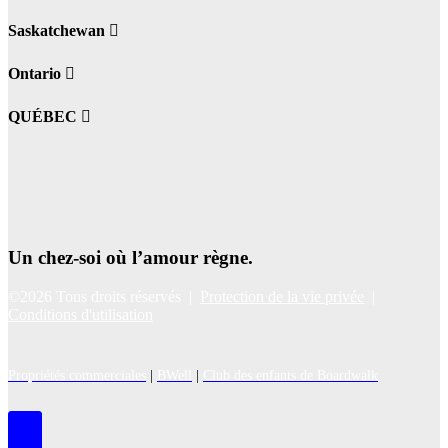
Saskatchewan
Ontario
QUÉBEC
Un chez-soi où l’amour règne.
©2026 Tous droits réservés |
Protection de la vie privée
|
Conditions d'utilisation
Propriétés commerciales
|
BWell
|
Club des enfants de Boardwalk