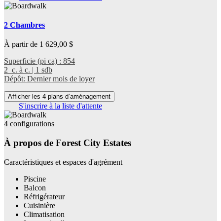
2 Chambres
À partir de 1 629,00 $
Superficie (pi ca) : 854
2 c. à c. | 1 sdb
Dépôt: Dernier mois de loyer
Afficher les 4 plans d’aménagement
S'inscrire à la liste d'attente
4 configurations
À propos de Forest City Estates
Caractéristiques et espaces d'agrément
Piscine
Balcon
Réfrigérateur
Cuisinière
Climatisation