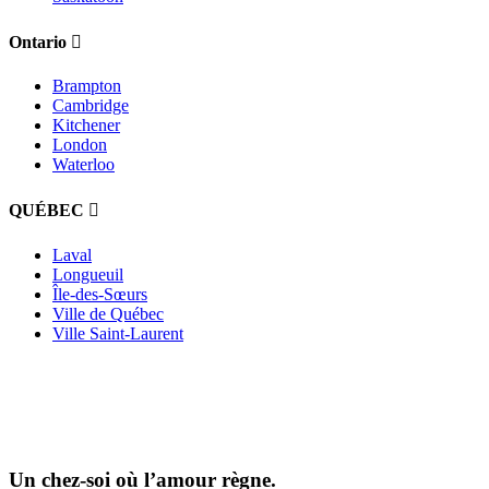
Ontario
Brampton
Cambridge
Kitchener
London
Waterloo
QUÉBEC
Laval
Longueuil
Île-des-Sœurs
Ville de Québec
Ville Saint-Laurent
Un chez-soi où l’amour règne.