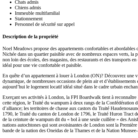
Chats admis
Chiens admis
Immeuble multifamilial
Stationnement
Personnel de sécurité sur appel
Description de la propriété
Noel Meadows propose des appartements confortables et abordables 
Nichée dans un quartier paisible avec de nombreux espaces verts, la 
non loin des écoles, des magasins, des restaurants et des transports e
idéal pour une vie confortable et paisible.
En quête d’un appartement à louer à London (ON)? Découvrez une ville
dynamique, de nombreuses occasions de plein air et d’établissement
aujourd’hui le logement locatif idéal situé dans le cadre urbain encha
Exerçant ses activités à London, la FPI Boardwalk tient à reconnaître les
cette région, le Traité du wampum à deux rangs de la Confédération
d’alliance; les territoires de chasse aux castors du Traité Haudeno
1790, le Traité du canton de London de 1796, le Traité Huron Tract d
de la ceinture de wampum dit du « bol à une seule cuillère » des Ani
nations autochtones qui sont avoisinantes de London sont la Premièr
bande de la nation des Oneidas de la Thames et de la Nation Munsee