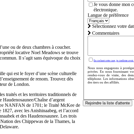
Je vous donne mon co
électronique.
Langue de préférence
Sélectionnez votre da
Commentaires
d’une ou de deux chambres à coucher.
propriété locative Noel Meadows se trouve
n commun. Il s’agit sans équivoque du choix
En cochant cette case, je confirme avoir l
Nous nous engageons à protéger 
privées. En nous fournissant vo
 qui est le foyer d’une scène culturelle
rendez-vous de visite, des dema
s d’enseignement de renom. Trouvez dès
téléphone. Les informations obt
des tiers ou des affiliés.
nteur de London.
 traités et les territoires traditionnels de
 de Haudenosaunee/Chaîne d’argent
Rejoindre la liste d'attente
saunee NANFAN de 1701; le Traité McKee de
e 1827, avec les Anishinaabeg, et l’accord
shnaabek et des Haudenosaunee. Les trois
e Nation des Chippewas de la Thames, la
-Delaware.