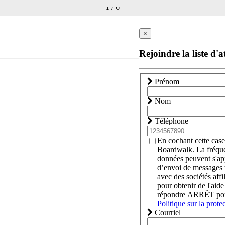
1
/
6
×
Rejoindre la liste d'a
Prénom
Nom
Téléphone
En cochant cette case
Boardwalk. La fréque
données peuvent s'app
d’envoi de messages t
avec des sociétés aff
pour obtenir de l'ai
répondre ARRÊT pour 
Politique sur la prote
Courriel