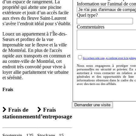
d’un espace de rangement. La
Information sur l'animal de co
propriété qui abrite une piscine
extérieure et jouit d’un accès facile
Quel type?
aux rives du fleuve Saint-Laurent
s’avère l’endroit idéal pour s’établir.
Commentaires
Louez un appartement à l’Île-des-
Sœurs et profitez de la vue
imprenable sur le fleuve et la ville
de Montréal. En plus de l'accès
rapide aux transports en commun et
En cochant cette case, je confirme avoir lu la politiqu
au centre-ville de Montréal, cet
Nous nous engageons à protéger votr
endroit très convoité pour vivre à
personnelles en sécurité et privées. En
loyer allie parfaitement vie urbaine
autorisez à vous contacter en relation 
générales et des opportunités de liste
et sérénité.
informations obtenues dans le cadre du 
avec des tiers ou des affiliés.
Frais
Demander une visite
Frais de
Frais
stationnement
d’entreposage
Souterrain - 125
Stockage - 15