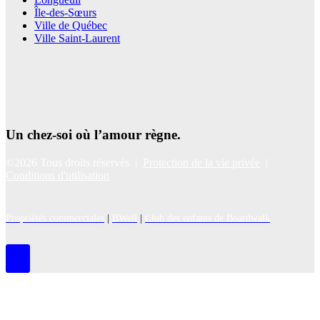
Île-des-Sœurs
Ville de Québec
Ville Saint-Laurent
Un chez-soi où l’amour règne.
©2026 Tous droits réservés |
Protection de la vie privée
|
Conditions d'utilisation
Propriétés commerciales
|
BWell
|
Club des enfants de Boardwalk