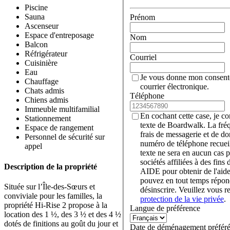
Piscine
Sauna
Prénom
Ascenseur
Espace d'entreposage
Nom
Balcon
Réfrigérateur
Courriel
Cuisinière
Eau
Je vous donne mon consent
Chauffage
courrier électronique.
Chats admis
Téléphone
Chiens admis
Immeuble multifamilial
En cochant cette case, je c
Stationnement
texte de Boardwalk. La fré
Espace de rangement
frais de messagerie et de d
Personnel de sécurité sur
numéro de téléphone recueil
appel
texte ne sera en aucun cas p
sociétés affiliées à des fin
Description de la propriété
AIDE pour obtenir de l'aid
pouvez en tout temps rép
Située sur l’Île-des-Sœurs et
désinscrire. Veuillez vous r
conviviale pour les familles, la
protection de la vie privée
.
propriété Hi-Rise 2 propose à la
Langue de préférence
location des 1 ½, des 3 ½ et des 4 ½
dotés de finitions au goût du jour et
Date de déménagement préfér