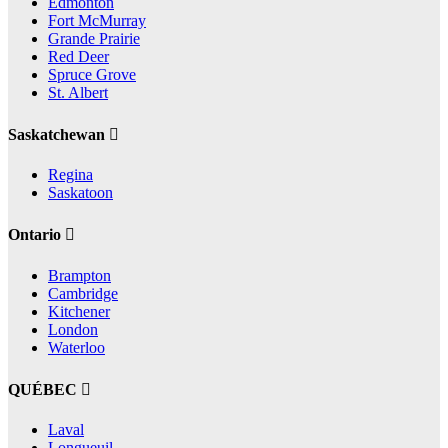
Edmonton
Fort McMurray
Grande Prairie
Red Deer
Spruce Grove
St. Albert
Saskatchewan
Regina
Saskatoon
Ontario
Brampton
Cambridge
Kitchener
London
Waterloo
QUÉBEC
Laval
Longueuil