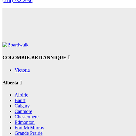
(514) 732-2936
COLOMBIE-BRITANNIQUE
Victoria
Alberta
Airdrie
Banff
Calgary
Canmore
Chestermere
Edmonton
Fort McMurray
Grande Prairie