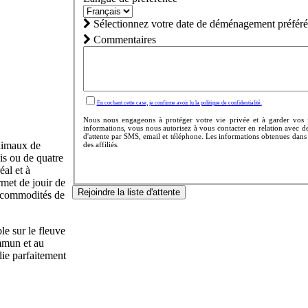
Sélectionnez votre date de déménagement préféré
Commentaires
En cochant cette case, je confirme avoir lu la politique de confidentialité.
Nous nous engageons à protéger votre vie privée et à garder vos i
informations, vous nous autorisez à vous contacter en relation avec de
d'attente par SMS, email et téléphone. Les informations obtenues dans
animaux de
des affiliés.
is ou de quatre
al et à
met de jouir de
Rejoindre la liste d'attente
es commodités de
le sur le fleuve
ommun et au
lie parfaitement