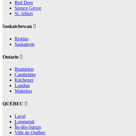
Red Deer
Spruce Grove
St. Albert
Saskatchewan
Regina
Saskatoon
Ontario
Brampton
Cambridge
Kitchener
London
Waterloo
QUÉBEC
Laval
Longueuil
Île-des-Sœurs
Ville de Québec