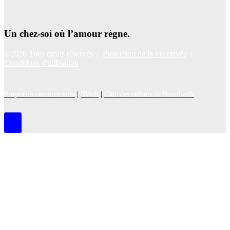
Un chez-soi où l’amour règne.
©2026 Tous droits réservés |
Protection de la vie privée
|
Conditions d'utilisation
Propriétés commerciales
|
BWell
|
Club des enfants de Boardwalk