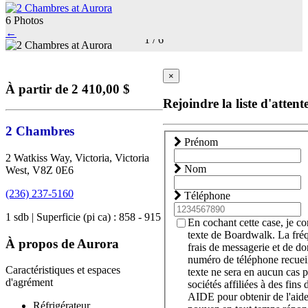
6 Photos
←
1
/
6
×
À partir de 2 410,00 $
Rejoindre la liste d'attent
2 Chambres
Prénom
2 Watkiss Way, Victoria, Victoria
Nom
West, V8Z 0E6
(236) 237-5160
Téléphone
1 sdb | Superficie (pi ca) : 858 - 915
En cochant cette case, je c
texte de Boardwalk. La fré
À propos de Aurora
frais de messagerie et de d
numéro de téléphone recueil
Caractéristiques et espaces
texte ne sera en aucun cas p
d'agrément
sociétés affiliées à des fin
AIDE pour obtenir de l'aid
Réfrigérateur