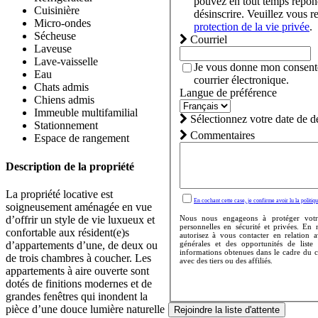
pouvez en tout temps rép
Cuisinière
désinscrire. Veuillez vous r
Micro-ondes
protection de la vie privée
.
Sécheuse
Courriel
Laveuse
Lave-vaisselle
Je vous donne mon consent
Eau
courrier électronique.
Chats admis
Langue de préférence
Chiens admis
Immeuble multifamilial
Sélectionnez votre date de 
Stationnement
Commentaires
Espace de rangement
Description de la propriété
La propriété locative est
En cochant cette case, je confirme avoir lu la politiqu
soigneusement aménagée en vue
d’offrir un style de vie luxueux et
Nous nous engageons à protéger votr
personnelles en sécurité et privées. En
confortable aux résident(e)s
autorisez à vous contacter en relation 
d’appartements d’une, de deux ou
générales et des opportunités de liste
informations obtenues dans le cadre du 
de trois chambres à coucher. Les
avec des tiers ou des affiliés.
appartements à aire ouverte sont
dotés de finitions modernes et de
grandes fenêtres qui inondent la
pièce d’une douce lumière naturelle
Rejoindre la liste d'attente