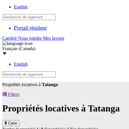
English
Portail résident
Carrière
Nous joindre
Mes favoris
Français (Canada)
English
Propriétés locatives à
Tatanga
Filters
Propriétés locatives à
Tatanga
Carte
Nombre de propriétés
1
|
0
disponible(s) |
1
Non disponible(s)