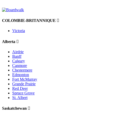
COLOMBIE-BRITANNIQUE
Victoria
Alberta
Airdrie
Banff
Calgary
Canmore
Chestermere
Edmonton
Fort McMurray
Grande Prairie
Red Deer
Spruce Grove
St. Albert
Saskatchewan