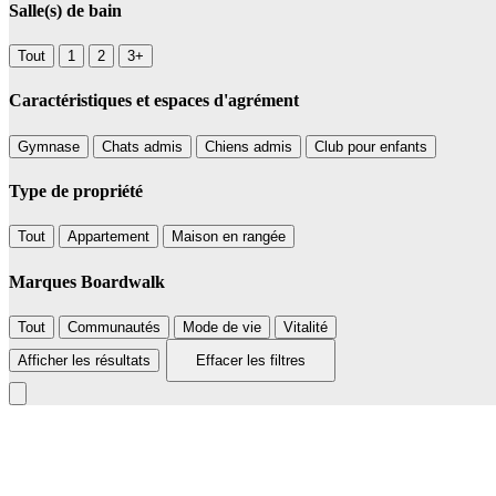
Salle(s) de bain
Tout
1
2
3+
Caractéristiques et espaces d'agrément
Gymnase
Chats admis
Chiens admis
Club pour enfants
Type de propriété
Tout
Appartement
Maison en rangée
Marques Boardwalk
Tout
Communautés
Mode de vie
Vitalité
Afficher les résultats
Effacer les filtres
+
−