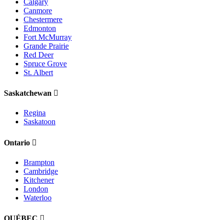
Calgary
Canmore
Chestermere
Edmonton
Fort McMurray
Grande Prairie
Red Deer
Spruce Grove
St. Albert
Saskatchewan
Regina
Saskatoon
Ontario
Brampton
Cambridge
Kitchener
London
Waterloo
QUÉBEC