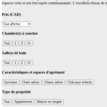
espaces verts et son fort esprit communautaire. L’excellent réseau de
Prix (CAD)
Chambre(s) à coucher
Tout
1
2
3+
Salle(s) de bain
Tout
1
2
3+
Caractéristiques et espaces d'agrément
Gymnase
Chats admis
Chiens admis
Club pour enfants
Type de propriété
Tout
Appartement
Maison en rangée