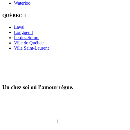
Waterloo
QUÉBEC
Laval
Longueuil
Île-des-Sœurs
Ville de Québec
Ville Saint-Laurent
Un chez-soi où l’amour règne.
©2026 Tous droits réservés |
Protection de la vie privée
|
Conditions d'utilisation
Propriétés commerciales
|
BWell
|
Club des enfants de Boardwalk