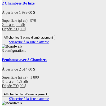
2 Chambres De luxe
À partir de 1 939,00 $
Superficie (pi ca) : 970
2 c. à c. | 1 sdb
Dépôt: 799,00 $
Afficher les 3 plans d’aménagement
S'inscrire à la liste d'attente
3 configurations
Penthouse avec 3 Chambres
À partir de 2 514,00 $
Superficie (pi ca) : 1 800
3 c. à c. | 1.5 sdb
Dépôt: 799,00 $
Afficher le plan d’aménagement
S'inscrire à la liste d'attente