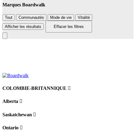
Marques Boardwalk
Tout
Communautés
Mode de vie
Vitalité
Afficher les résultats
Effacer les filtres
Leaflet
|
©
BoardWalk
236
+
−
COLOMBIE-BRITANNIQUE
Alberta
Saskatchewan
Ontario