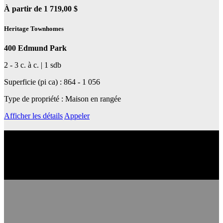
À partir de 1 719,00 $
Heritage Townhomes
400 Edmund Park
2 - 3 c. à c. | 1 sdb
Superficie (pi ca) : 864 - 1 056
Type de propriété : Maison en rangée
Afficher les détails
Appeler
En apprendre plus sur son quartier
Découvrez le quartier et ses services de transport en commun, ses
écoles, ses magasins et cafés et bien plus encore.