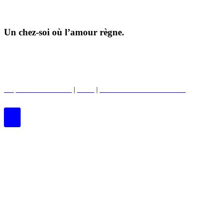
Un chez-soi où l’amour règne.
©2026 Tous droits réservés |
Protection de la vie privée
|
Conditions d'utilisation
Propriétés commerciales
|
BWell
|
Club des enfants de Boardwalk