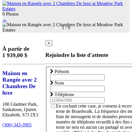
9 Photos
←
1
/
9
×
À partir de
Rejoindre la liste d'attente
1 939,00 $
Prénom
Maison en
Rangée avec 2
Nom
Chambres De
luxe
Téléphone
100 Gladmer Park,
En cochant cette case, je consens à rece
Saskatoon, Queen
texte de Boardwalk. La fréquence des me
Elizabeth, S7J 2X3
frais de messagerie et de données peuvent
numéro de téléphone recueilli à des fins
(306) 343-3905
texte ne sera en aucun cas partagé ni avec