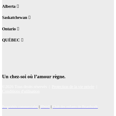
Alberta
Saskatchewan
Ontario
QUÉBEC
Un chez-soi où l’amour règne.
©2026 Tous droits réservés |
Protection de la vie privée
|
Conditions d'utilisation
Propriétés commerciales
|
BWell
|
Club des enfants de Boardwalk