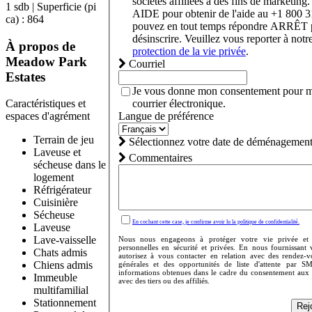
sociétés affiliées à des fins de marketing
1 sdb | Superficie (pi
AIDE pour obtenir de l'aide au +1 800 
ca) : 864
pouvez en tout temps répondre ARRÊT 
désinscrire. Veuillez vous reporter à notr
À propos de
protection de la vie privée
.
Meadow Park
Courriel
Estates
Je vous donne mon consentement pour me
courrier électronique.
Caractéristiques et
Langue de préférence
espaces d'agrément
Terrain de jeu
Sélectionnez votre date de déménagement 
Laveuse et
Commentaires
sécheuse dans le
logement
Réfrigérateur
Cuisinière
Sécheuse
En cochant cette case, je confirme avoir lu la politique de confidentialité.
Laveuse
Lave-vaisselle
Nous nous engageons à protéger votre vie privée et 
personnelles en sécurité et privées. En nous fournissant
Chats admis
autorisez à vous contacter en relation avec des rendez-
Chiens admis
générales et des opportunités de liste d'attente par S
informations obtenues dans le cadre du consentement aux
Immeuble
avec des tiers ou des affiliés.
multifamilial
Stationnement
Rejo