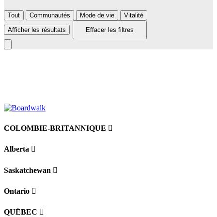
Tout
Communautés
Mode de vie
Vitalité
Afficher les résultats
Effacer les filtres
Leaflet
|
©
BoardWalk
+
−
COLOMBIE-BRITANNIQUE
Alberta
Saskatchewan
Ontario
QUÉBEC